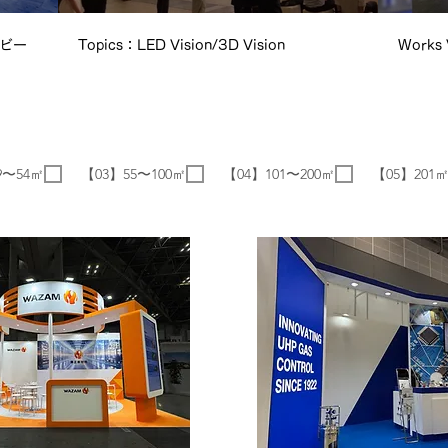
ービー
Topics：LED Vision/3D Vision
Works
9〜54㎡
【03】55〜100㎡
【04】101〜200㎡
【05】201