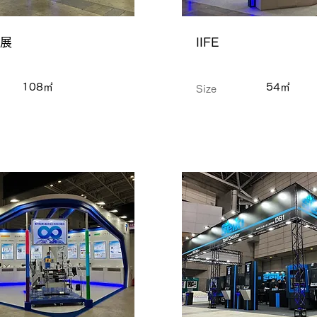
展
IIFE
108㎡
54㎡
Size