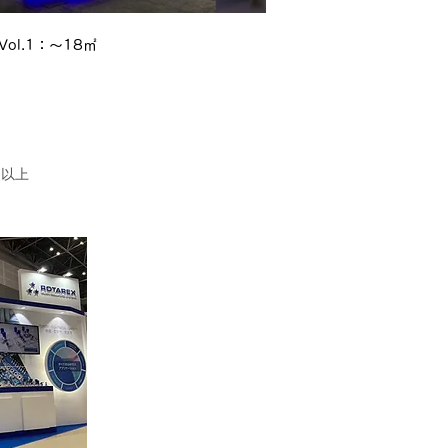
 Vol.1：～18㎡
Works Vol.2：19～36㎡
㎡以上