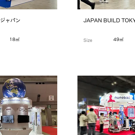
ジャパン
JAPAN BUILD TOK
18㎡
49㎡
Size