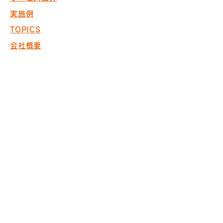
実施例
TOPICS
会社概要
お問い合わせ
採用情報
COPYRIGHT © 2017 PACK. ALL
RIGHTS RESERVED.
※商空間の設計・製作・施工において
ISO9001取得
※内装仕上げ工事業 東京
都知事許可（般-20）第130524
株式会社パック