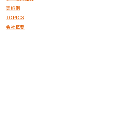
実施例
TOPICS
会社概要
お問い合わせ
採用情報
COPYRIGHT © 2017 PACK. ALL
RIGHTS RESERVED.
※商空間の設計・製作・施工において
ISO9001取得
※内装仕上げ工事業 東京
都知事許可（般-20）第130524
株式会社パック