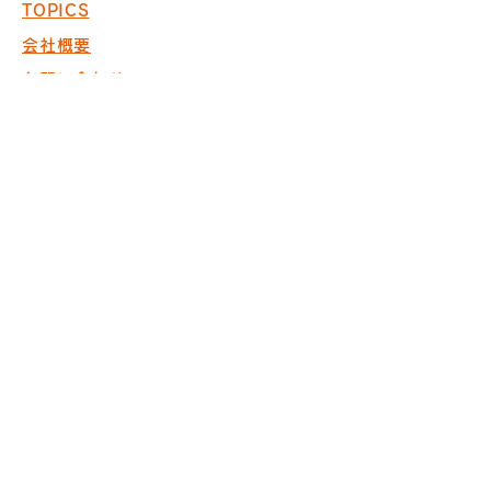
TOPICS
会社概要
お問い合わせ
採用情報
COPYRIGHT © 2017 PACK. ALL
RIGHTS RESERVED.
※商空間の設計・製作・施工において
ISO9001取得
※内装仕上げ工事業 東京
都知事許可（般-20）第130524
株式会社パック