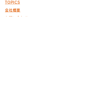
TOPICS
会社概要
お問い合わせ
採用情報
COPYRIGHT © 2017 PACK. ALL
RIGHTS RESERVED.
※商空間の設計・製作・施工において
ISO9001取得
※内装仕上げ工事業 東京
都知事許可（般-20）第130524
株式会社パック