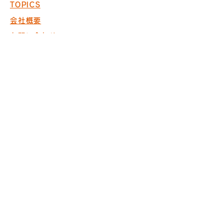
TOPICS
会社概要
お問い合わせ
採用情報
COPYRIGHT © 2017 PACK. ALL
RIGHTS RESERVED.
※商空間の設計・製作・施工において
ISO9001取得
※内装仕上げ工事業 東京
都知事許可（般-20）第130524
株式会社パック