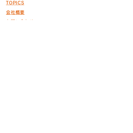
TOPICS
会社概要
お問い合わせ
採用情報
COPYRIGHT © 2017 PACK. ALL
RIGHTS RESERVED.
※商空間の設計・製作・施工において
ISO9001取得
※内装仕上げ工事業 東京
都知事許可（般-20）第130524
株式会社パック