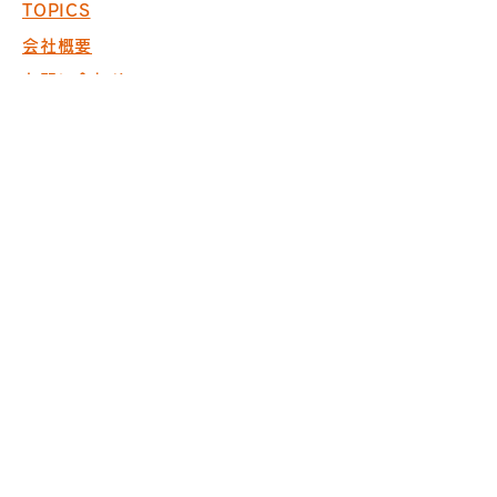
TOPICS
会社概要
お問い合わせ
採用情報
COPYRIGHT © 2017 PACK. ALL
RIGHTS RESERVED.
※商空間の設計・製作・施工において
ISO9001取得
※内装仕上げ工事業 東京
都知事許可（般-20）第130524
株式会社パック