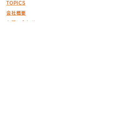
TOPICS
会社概要
お問い合わせ
採用情報
COPYRIGHT © 2017 PACK. ALL
RIGHTS RESERVED.
※商空間の設計・製作・施工において
ISO9001取得
※内装仕上げ工事業 東京
都知事許可（般-20）第130524
株式会社パック