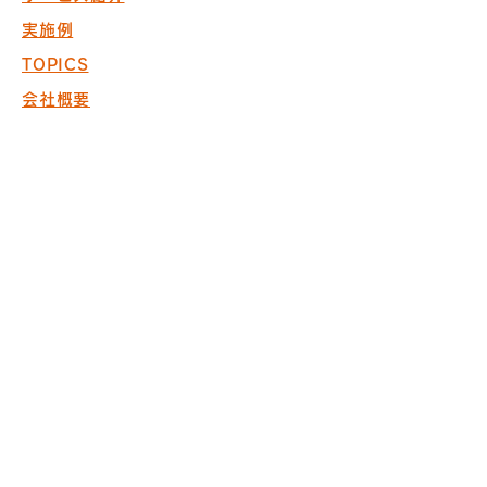
実施例
TOPICS
会社概要
お問い合わせ
採用情報
COPYRIGHT © 2017 PACK. ALL
RIGHTS RESERVED.
※商空間の設計・製作・施工において
ISO9001取得
※内装仕上げ工事業 東京
都知事許可（般-20）第130524
株式会社パック