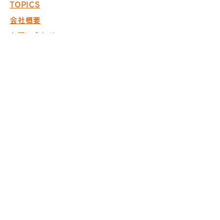
TOPICS
会社概要
お問い合わせ
採用情報
COPYRIGHT © 2017 PACK. ALL
RIGHTS RESERVED.
※商空間の設計・製作・施工において
ISO9001取得
※内装仕上げ工事業 東京
都知事許可（般-20）第130524
株式会社パック