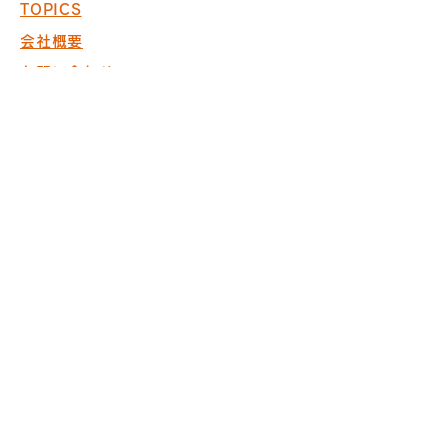
TOPICS
会社概要
お問い合わせ
採用情報
COPYRIGHT © 2017 PACK. ALL
RIGHTS RESERVED.
※商空間の設計・製作・施工において
ISO9001取得
※内装仕上げ工事業 東京
都知事許可（般-20）第130524
株式会社パック