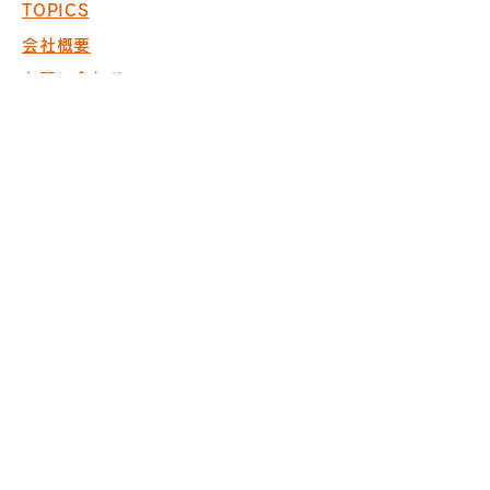
TOPICS
会社概要
お問い合わせ
採用情報
COPYRIGHT © 2017 PACK. ALL
RIGHTS RESERVED.
※商空間の設計・製作・施工において
ISO9001取得
※内装仕上げ工事業 東京
都知事許可（般-20）第130524
株式会社パック