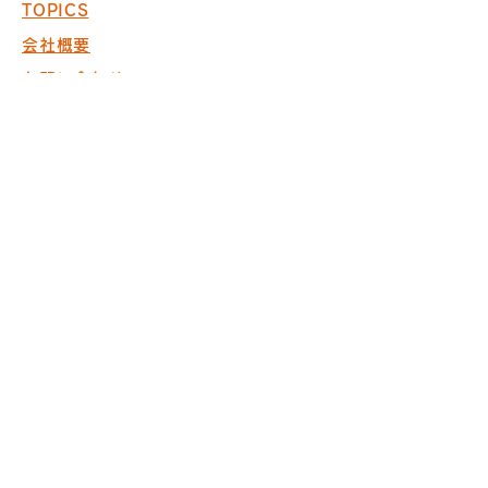
TOPICS
会社概要
お問い合わせ
採用情報
COPYRIGHT © 2017 PACK. ALL
RIGHTS RESERVED.
※商空間の設計・製作・施工において
ISO9001取得
※内装仕上げ工事業 東京
都知事許可（般-20）第130524
株式会社パック