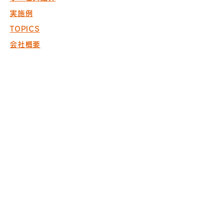
実施例
TOPICS
会社概要
お問い合わせ
採用情報
COPYRIGHT © 2017 PACK. ALL
RIGHTS RESERVED.
※商空間の設計・製作・施工において
ISO9001取得
※内装仕上げ工事業 東京
都知事許可（般-20）第130524
株式会社パック