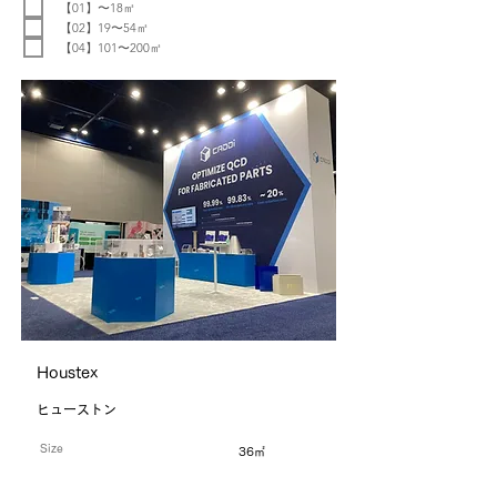
【01】〜18㎡
【02】19〜54㎡
【04】101〜200㎡
Houstex
ヒューストン
Size
36㎡