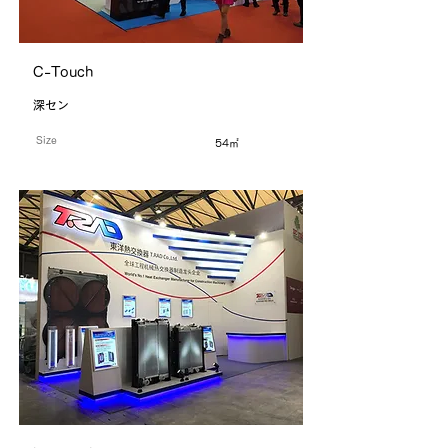
C-Touch
深セン
Size
54㎡