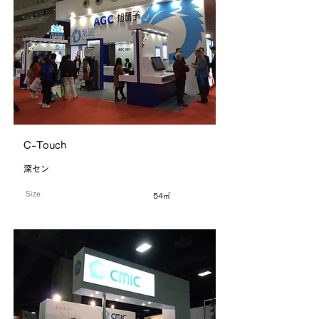
C-Touch
深セン
Size
54㎡