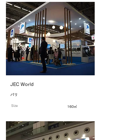
JEC World
パリ
Size
160㎡