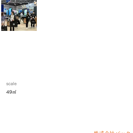
scale
49㎡