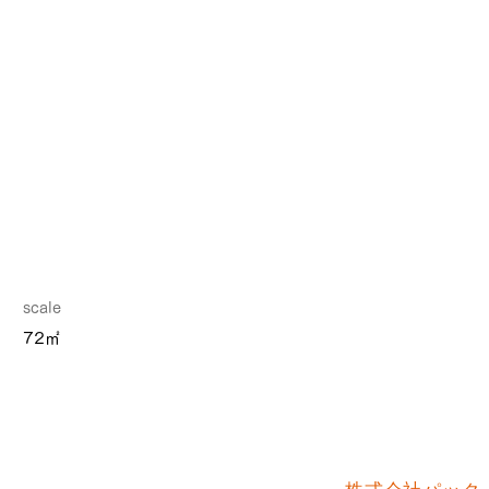
scale
72㎡