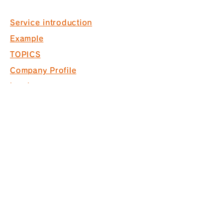
Service introduction
Example
TOPICS
Company Profile
inquiry
Recruitment information
COPYRIGHT © 2017 PACK. ALL
RIGHTS RESERVED.
* Acquired ISO9001 for commercial
space design, production and
construction
*Interior finishing