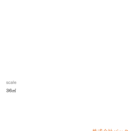
scale
36㎡