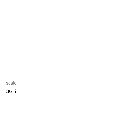
scale
36㎡