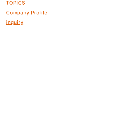
TOPICS
Company Profile
inquiry
Recruitment information
COPYRIGHT © 2017 PACK. ALL
RIGHTS RESERVED.
* Acquired ISO9001 for commercial
space design, production and
construction
*Interior finishing
business Licensed by the Governor
of Tokyo (General-20) No. 130524
株式会社パック