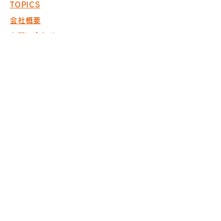
TOPICS
会社概要
お問い合わせ
採用情報
COPYRIGHT © 2017 PACK. ALL
RIGHTS RESERVED.
※商空間の設計・製作・施工において
ISO9001取得
※内装仕上げ工事業 東京
都知事許可（般-20）第130524
株式会社パック